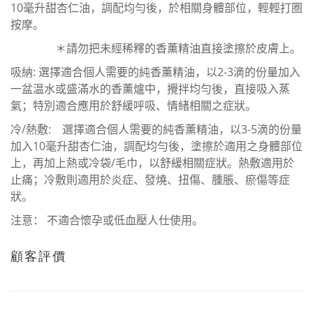
10
毫升甜杏仁油，調配均勻後，於相關身體部位，輕輕打圏
按摩。
＊請勿把未經稀釋的香薰精油直接塗擦於皮膚上。
吸納
:
選擇適合個人需要的純香薰精油，以
2-3
滴的份量加入
一盆温水或盛滿水的香薰爐中，攪拌均勻後，直接吸入蒸
氣；特別適合應用於舒緩呼吸、情緒相關之症狀。
冷
/
熱敷
:
選擇適合個人需要的純香薰精油，以
3-5
滴的份量
加入
10
毫升甜杏仁油，調配均勻後，塗擦於適用之身體部位
上，再加上熱或冷袋
/
毛巾，以舒緩相關症狀。熱敷適用於
止痛；冷敷則適用於炎症、發燒、扭傷、腫脹、瘀傷等症
狀。
注意：
不適合懷孕或低血壓人仕使用。
顧客評價