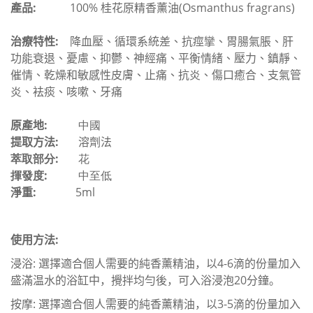
產品
:
100%
桂花原精
香薰油
(
Osmanthus fragrans
)
治療特性
:
降血壓、
循環系統差、
抗痙攣、
胃腸氣脹、肝
功能衰退、
憂慮、抑鬱、神經痛、
平衡情緒、壓力、鎮靜、
催情、
乾燥和敏感性皮膚
、止痛、
抗炎、傷口癒合、支氣管
炎、袪痰、
咳嗽、
牙痛
原產地
:
中國
提取方法
:
溶劑法
萃取部分:
花
揮發度:
中至低
淨重
:
5ml
使用方法:
浸浴
:
選擇適合個人需要的純香薰精油，以
4-6
滴的份量加入
盛滿温水的浴缸中，攪拌均勻後，可入浴浸泡
20
分鐘。
按摩
:
選擇適合個人需要的純香薰精油，以
3-5
滴的份量加入