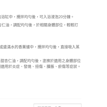
的浴缸中，攪拌均勻後，可入浴浸泡
20
分鐘。
杏仁油，調配均勻後，於相關身體部位，輕輕打
或盛滿水的香薰爐中，攪拌均勻後，直接吸入蒸
升甜杏仁油，調配均勻後，塗擦於適用之身體部位
則適用於炎症、發燒、扭傷、腫脹、瘀傷等症狀。