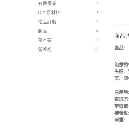
有機產品
DIY 原材料
禮品訂製
1
飾品
4
商品
草本茶
產品
:
營養粉
14
治療特
失眠、
菌、驅
原產地
提取方
萃取部
揮發度
淨重
: