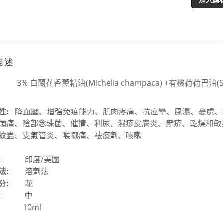
描述
3%
白蘭花香薰精油
(Michelia champaca) +有機
荷荷巴油
(
性
:
降血壓、增強免疫能力、
肌肉疼痛、抗痙攣、風濕
、
憂慮、
頭痛、陰部念珠菌、
催情、利尿、濕疹皮膚炎、癬疥、
乾燥和敏
蚊蟲、支氣管炎、喉嚨痛、袪痰劑
、
咳嗽
:
印度/美國
法
:
溶劑法
分:
花
:
中
10ml