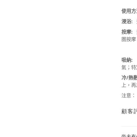
使用方
浸浴
:
按摩
:
圏按摩
＊請
吸納
:
氣；特
冷
/
熱
上，再
注意：
顧客
尚未有