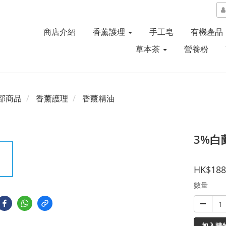
商店介紹
香薰護理
手工皂
有機產品
草本茶
營養粉
部商品
香薰護理
香薰精油
3%白
HK$188
數量
加入購