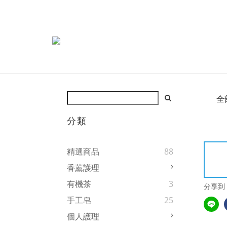
全
分類
精選商品
88
香薰護理
有機茶
3
分享到
手工皂
25
個人護理