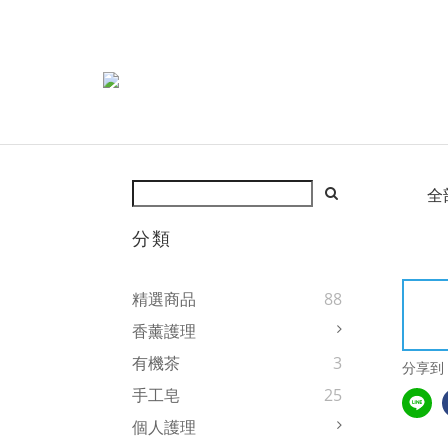
全
分類
精選商品
88
香薰護理
有機茶
3
分享到
手工皂
25
個人護理