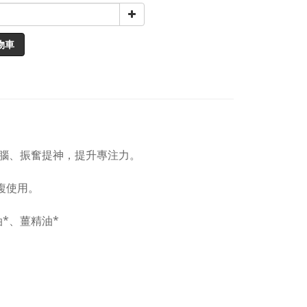
物車
腦、振奮提神，提升專注力。
複使用。
*、薑精油*