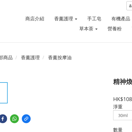
商店介紹
香薰護理
手工皂
有機產品
草本茶
營養粉
部商品
香薰護理
香薰按摩油
精神
HK$108
淨重
數量