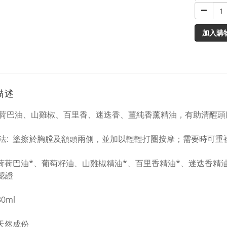
加入購
描述
荷巴油、山雞椒、百里香、迷迭香、薑純香薰精油，有助清醒頭
法: 塗擦於胸膛及額頭兩側，並加以輕輕打圏按摩；需要時可重
 荷荷巴油*、葡萄籽油、山雞椒精油*、百里香精油*、迷迭香精油
機認證
0ml
 天然成份