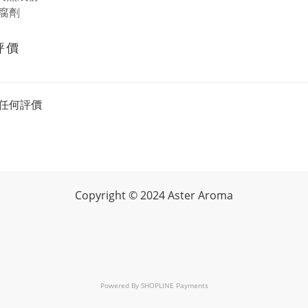
腐劑
評價
任何評價
Copyright
©
2024 Aster Aroma
Powered By
SHOPLINE Payments