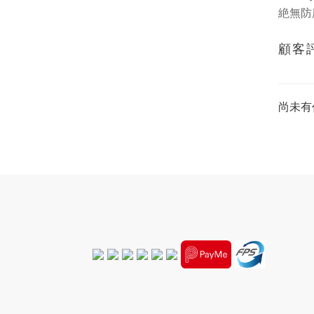
絶無防
顧客
尚未有