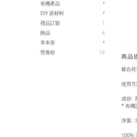
有機產品
DIY 原材料
禮品訂製
1
飾品
4
草本茶
營養粉
14
商品
糅合荷
使用方
成份:
* 有
淨重: 3
100%