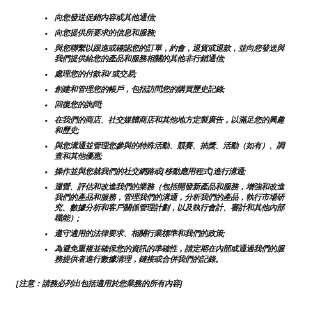
向您發送促銷內容或其他通信;
向您提供所要求的信息和服務;
與您聯繫以跟進或確認您的訂單，約會，退貨或退款，並向您發送與
我們提供給您的產品和服務相關的其他非行銷通信;
處理您的付款和/或交易;
創建和管理您的帳戶，包括訪問您的購買歷史記錄;
回復您的詢問;
在我們的商店、社交媒體商店和其他地方定製廣告，以滿足您的興趣
和歷史;
與您溝通並管理您參與的特殊活動、競賽、抽獎、活動（如有）、調
查和其他優惠;
操作並與您就我們的社交網路或[移動應用程式]進行溝通;
運營、評估和改進我們的業務（包括開發新產品和服務，增強和改進
我們的產品和服務，管理我們的溝通，分析我們的產品，執行市場研
究、數據分析和客戶關係管理計劃，以及執行會計、審計和其他內部
職能）;
遵守適用的法律要求、相關行業標準和我們的政策;
為避免重複並確保您的資訊的準確性，請定期在內部或通過我們的服
務提供者進行數據清理，鏈接或合併我們的記錄。
[注意：請務必列出包括適用於您業務的所有內容]