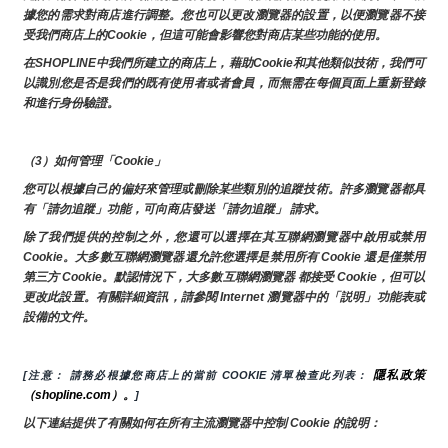
據您的需求對商店進行調整。您也可以更改瀏覽器的設置，以便瀏覽器不接
受我們商店上的Cookie，但這可能會影響您對商店某些功能的使用。
在SHOPLINE中我們所建立的商店上，藉助Cookie和其他類似技術，我們可
以識別您是否是我們的既有使用者或者會員，而無需在每個頁面上重新登錄
和進行身份驗證。
（3）如何管理「Cookie」
您可以根據自己的偏好來管理或刪除某些類別的追蹤技術。許多瀏覽器都具
有「請勿追蹤」功能，可向商店發送「請勿追蹤」 請求。
除了我們提供的控制之外，您還可以選擇在其互聯網瀏覽器中啟用或禁用
Cookie。大多數互聯網瀏覽器還允許您選擇是禁用所有 Cookie 還是僅禁用
第三方 Cookie。默認情況下，大多數互聯網瀏覽器 都接受 Cookie，但可以
更改此設置。有關詳細資訊，請參閱 Internet 瀏覽器中的「説明」功能表或
設備的文件。
隱私政策
[注意： 請務必根據您商店上的當前 COOKIE 清單檢查此列表： 
（shopline.com）。
]
以下連結提供了有關如何在所有主流瀏覽器中控制 Cookie 的說明：