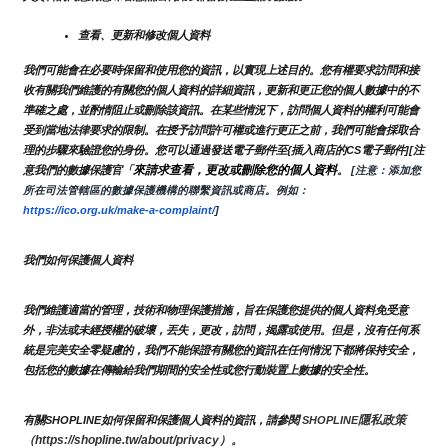
查看、更新和修改個人資料
我們可能會在必要時保留和使用您的資訊，以實現上述目的。您有權要求訪問和接
收有關我們維護的有關您的個人資料的詳細資訊，更新和更正您的個人數據中的不
準確之處，並酌情阻止或刪除該資訊。在某些情況下，訪問個人資料的權利可能會
受到當地法律要求的限制。在授予訪問許可權或進行更正之前，我們可能會採取合
理的步驟來驗證您的身份。您可以通過發送電子郵件至{插入商店的CS電子郵件][注
來請求查看，更改或刪除您的個人資料
意我們的數據保護官「
。
 [注意：添加您
所在司法管轄區的數據保護機構的聯繫資訊或商店。例如：
https://ico.org.uk/make-a-complaint/
]
我們如何保護個人資料
我們維護適當的管理，技術和物理保護措施，旨在保護您提供的個人資料免受意
外，非法或未經授權的破壞，丟失，更改，訪問，揭露或使用。但是，沒有任何系
統是完美安全零疑慮的，我們不能保證有關您的資訊在任何情況下都將保持安全，
包括您的數據在傳輸給我們期間的安全性或您行動裝置上數據的安全性。
隱私政策 
有關SHOPLINE如何保留和保護個人資料的資訊，請參閱 
SHOPLINE
（https://shopline.tw/about/privacy）。 