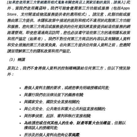
 此
[如果您使用第三方营銷應用程式蒐集有關您商店上買家活動的資訊，請插入]
外，當我們使用
商店
時
，
我們可能會
使用
第三方功能或服務（包括Apps 
Store、支付閘道或物流服務提供者的應用程式）。請注意，此類功能或服
務由第三方提供。本隱私政策中描述的規則和程式不適用於此類第三方功能
和服務。您向第三方商店或服務提供的任何資訊將直接提供給這些服務的網
路運營商。即使您通過商店訪問，您也必須遵守這些第三方的適用隱私政策
和用戶協定（如果有）。我們不對任何第三方商店的內容以及有關個人資料
和安全措施的第三方政策負責。在向第三方提供任何個人資料之前，您應閱
讀並理解第三方的隱私政策和用戶協定。
（3） 轉讓
原則上，我們不會將個人資料的控制權轉讓給任何第三方，但以下情況除
外：
應個人資料主體的要求，或經您事先明確授權或同意;
與履行我們在法律法規下的義務有關;
與國家安全、國防安全直接相關的;
與公共安全、公共衛生和重大公共利益直接相關的;
與刑事偵查、起訴、審判和執行直接相關;
為維護您
或任何其他人的生命、財產等重大合法權益
，但難以
獲得該人的授權同意;
所涉及的個人資料由您
向公眾揭露
;