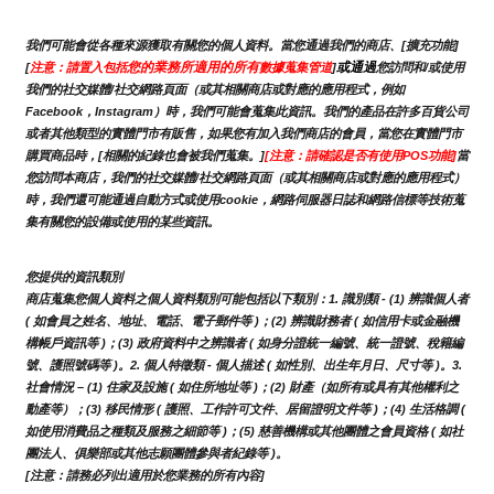
我們可能會從各種來源獲取有關您的個人資料。當您通過我們的商店、[擴充功能]
您的業務所適用的所有
或通過
[
注意：請置入包括
數據蒐集管道
]
您訪問和/或使用
我們的社交媒體/社交網路頁面（或其相關商店或對應的應用程式，例如
Facebook，Instagram）時，我們可能會蒐集此資訊。我們的產品在許多百貨公司
或者其他類型的實體門市有販售，如果您有加入我們商店的會員，當您在實體門市
購買商品時，[相關的紀錄也會被我們蒐集。]
[注意：請確認是否有使用POS功能]
當
您訪問本商店，我們的社交媒體/社交網路頁面（或其相關商店或對應的應用程式）
時，我們還可能通過自動方式或使用cookie，網路伺服器日誌和網路信標等技術蒐
集有關您的設備或使用的某些資訊。
您提供的資訊類別
商店蒐集您個人資料之個人資料類別可能包括以下類別：1. 識別類 - (1) 辨識個人者 
( 如會員之姓名、地址、電話、電子郵件等 )；(2) 辨識財務者 ( 如信用卡或金融機
構帳戶資訊等 )；(3) 政府資料中之辨識者 ( 如身分證統一編號、統一證號、稅籍編
號、護照號碼等 )。2. 個人特徵類 - 個人描述 ( 如性別、出生年月日、尺寸等 )。3.
社會情況 – (1) 住家及設施 ( 如住所地址等 )；(2) 財產（如所有或具有其他權利之
動產等）；(3) 移民情形 ( 護照、工作許可文件、居留證明文件等 )；(4) 生活格調 ( 
如使用消費品之種類及服務之細節等 )；(5) 慈善機構或其他團體之會員資格 ( 如社
團法人、俱樂部或其他志願團體參與者紀錄等 )。
[注意：請務必列出適用於您業務的所有內容]