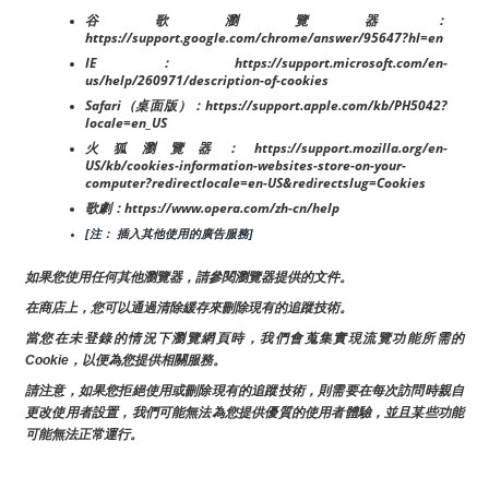
谷歌瀏覽器：
https://support.google.com/chrome/answer/95647?hl=en
IE：https://support.microsoft.com/en-
us/help/260971/description-of-cookies
Safari（桌面版）：https://support.apple.com/kb/PH5042?
locale=en_US
火狐瀏覽器：https://support.mozilla.org/en-
US/kb/cookies-information-websites-store-on-your-
computer?redirectlocale=en-US&redirectslug=Cookies
歌劇：https://www.opera.com/zh-cn/help
[注： 插入其他使用的廣告服務]
如果您使用任何其他瀏覽器，請參閱瀏覽器提供的文件。
在商店上，您可以通過清除緩存來刪除現有的追蹤技術。
當您在未登錄的情況下瀏覽網頁時，我們會蒐集實現流覽功能所需的
Cookie，以便為您提供相關服務。
請注意，如果您拒絕使用或刪除現有的追蹤技術，則需要在每次訪問時親自
更改使用者設置，我們可能無法為您提供優質的使用者體驗，並且某些功能
可能無法正常運行。