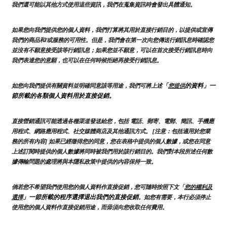
我們還可能以其他方式使用這些資訊，我們在蒐集資訊時會發出具體通知。
如果您向我們提供您的個人資料，我們打算將其用於直接行銷目的，以提供或宣傳
我們的商品和/或服務的可用性。但是，我們會在第一次向您傳送行銷訊息時確認您
並沒有不願意接受該等行銷訊息；如果您並不願意，可以在首次接受行銷訊息時向
我們表達您的意願，也可以在任何時候拒絕再接受行銷訊息。
「
的資料」一
如您向我們提供有關資料並明確同意該等用途，我們可將上述
您提供
節所載的各類個人資料用於直接促銷。
直接營銷通訊可能透過各種渠道發送給您，包括 電話、郵寄、電郵、簡訊、手機應
用程式、網路應用程式、社交媒體商店及其他通訊方式。 [注意：包括適用於您業
務的所有內容] 如果已經徵得您的同意，您在表格中提供的個人數據，或您在同意
上述訂閱時提供的個人數據將同時被我們用於該行銷目的。我們對本段所述任何數
據傳輸問題的處理將與本隱私政策中提供的內容保持一致。
倘若您不希望我們使用您的個人資料作直接促銷，您可隨時按照下文「
您的權利及
」一節所載的程序選擇退出我們的直接促銷
選擇
。如您有需要，本行必須停止
使用您的個人資料作直接促銷用途，而毋須向您收取任何費用。