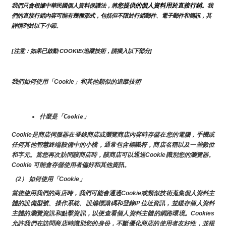
您提供的個人資料用於直接行銷
我們只會根據中華民國個人資料保護法，將
。我
們的直接行銷內容可能有幾種形式，包括但不限於行銷郵件、電子郵件和簡訊，其
詳情列於以下小節。
[注意：如果已啟動 COOKIE/追蹤技術，請插入以下部分]
我們如何使用「Cookie」和其他類似的追蹤技術
什麼是「Cookie」
Cookie是商店伺服器在登錄商店或瀏覽商店內容時存儲在您的電腦，手機或
任何其他智慧終端設備中的小檔，通常包含標識符，商店名稱以及一些數位
和字元。當您再次訪問該商店時，該商店可以通過Cookie識別您的瀏覽器。
Cookie 可能會存儲使用者偏好和其他資訊。
（2） 如何使用「Cookie」
當您使用我們的商店時，我們可能會通過Cookie或類似技術蒐集個人資料主
體的設備型號、操作系統、設備標識碼和登錄IP位址資訊，並緩存個人資料
主體的瀏覽資訊和點擊資訊，以便查看個人資料主體的網路環境。Cookies
允許我們在訪問商店時識別您的身份，不斷優化商店的使用者友好性，並根