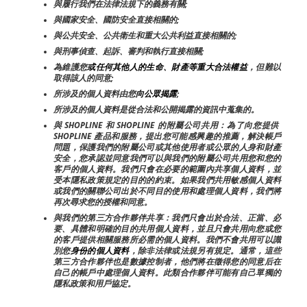
與履行我們在法律法規下的義務有關;
與國家安全、國防安全直接相關的;
與公共安全、公共衛生和重大公共利益直接相關的;
與刑事偵查、起訴、審判和執行直接相關;
為維護您
或任何其他人的生命、財產等重大合法權益
，但難以
取得該人的同意;
所涉及的個人資料由您
向公眾揭露
;
所涉及的個人資料是從合法和公開揭露的資訊中蒐集的。
與 SHOPLINE 和 SHOPLINE 的附屬公司共用：為了向您提供 
SHOPLINE 產品和服務，提出您可能感興趣的推薦，解決帳戶
問題，保護我們的附屬公司或其他使用者或公眾的人身和財產
安全，您承認並同意我們可以與我們的附屬公司共用您和您的
客戶的個人資料。我們只會在必要的範圍內共享個人資料，並
受本隱私政策規定的目的的約束。如果我們共用敏感個人資料
或我們的關聯公司出於不同目的使用和處理個人資料，我們將
再次尋求您的授權和同意。
與我們的第三方合作夥伴共享：我們只會出於合法、正當、必
要、具體和明確的目的共用個人資料，並且只會共用向您或您
的客戶提供相關服務所必需的個人資料。我們不會共用可以識
別您
身份的個人資料
，除非法律或法規另有規定。通常，這些
第三方合作夥伴也是數據控制者，他們將在徵得您的同意后在
自己的帳戶中處理個人資料。此類合作夥伴可能有自己單獨的
隱私政策和用戶協定。