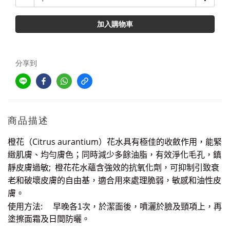
加入購物車
分享到
商品描述
橙花
Citrus aurantium
花
極佳
作用
能緊
（
）
水具有
的收斂
，
緻肌
、均勻膚色；
脂，有效
膚
同時減少多餘油
淨化毛孔，鎮
過敏
;
橙花花水蘊
強效
抑制引致
靜皮膚
含
的抗氧化劑，可
衰
皮膚的
用來處理
老和破壞
自由基，適合
脆弱，敏感和油性皮
膚。
使用方法
:
早晚各
1
次，於潔面後，噴灑於臉及頸項上，再
塗擦面霜及日間防曬。