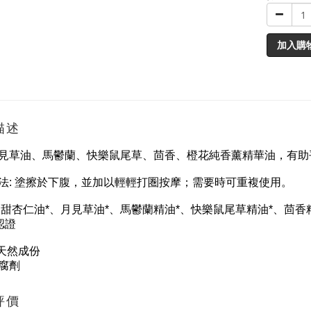
加入購
描述
見草油、馬鬱蘭、快樂鼠尾草、茴香、橙花純香薰精華油，有助
法: 塗擦於下腹，並加以輕輕打圏按摩；需要時可重複使用。
 甜杏仁油*、月見草油*、馬鬱蘭精油*、快樂鼠尾草精油*、茴香
認證
 天然成份
腐劑
評價