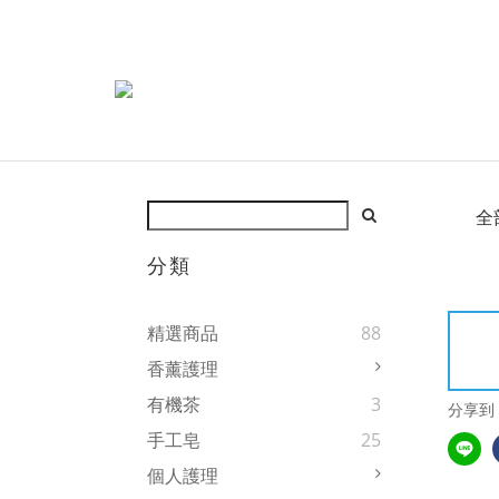
全
分類
精選商品
88
香薰護理
有機茶
3
分享到
手工皂
25
個人護理