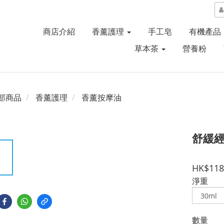
商店介紹
香薰護理
手工皂
有機產品
草本茶
營養粉
部商品
香薰護理
香薰按摩油
舒緩
HK$118
淨重
數量