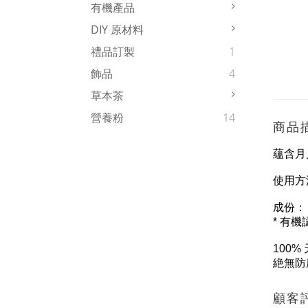
有機產品
DIY 原材料
禮品訂製
1
飾品
4
草本茶
營養粉
14
商品
蘊含月
使用方
成份：
* 有機
100%
絶無防
顧客