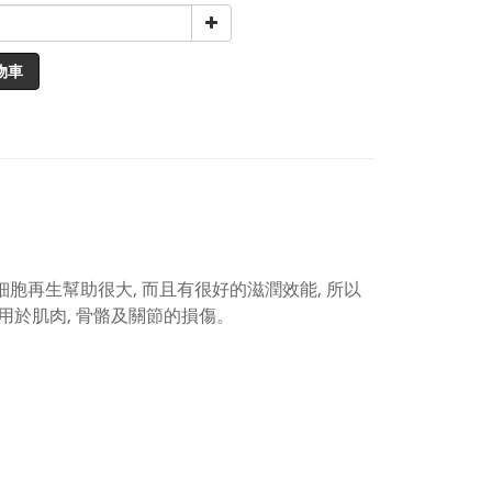
物車
細
胞再生幫助很大, 而且有很好的滋潤效能,
所以
用於
肌肉, 骨骼及關節的
損傷。