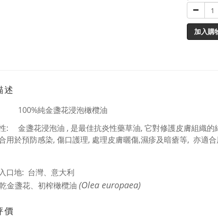
加入購
描述
 100%純金盞花浸泡橄欖油
特性:
金盞花浸泡油 , 是最佳抗炎性藥草油, 它對修護皮膚組織的
合用於
預防感染, 傷口護理, 處理皮膚曬傷,濕疹及暗瘡等
,
亦適合
入口地: 台灣、
意大利
(Olea europaea)
乾金盞花、初榨橄欖油
評價