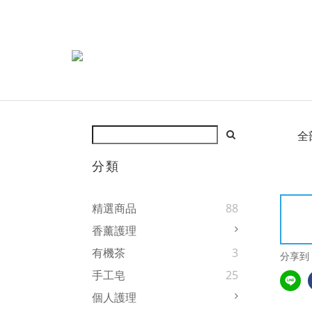
全
分類
精選商品
88
香薰護理
有機茶
3
分享到
手工皂
25
個人護理