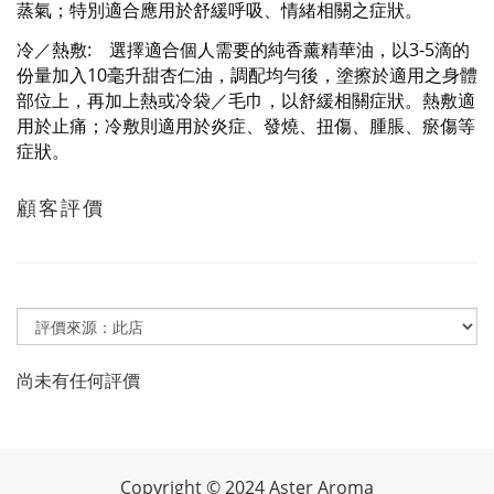
蒸氣；特別適合應用於舒緩呼吸、情緒相關之症狀。
冷／熱敷
選擇適合個人需要的純香薰精華油，以3-5滴的
:
份量加入10毫升甜杏仁油，調配均勻後，
塗擦於
適用之身體
部位上，再加上熱或冷袋／毛巾，以舒緩相關症狀。熱敷適
用於止痛；冷敷則適用於炎症、發燒、扭傷、腫脹、瘀傷等
症狀。
顧客評價
尚未有任何評價
Copyright
©
2024 Aster Aroma